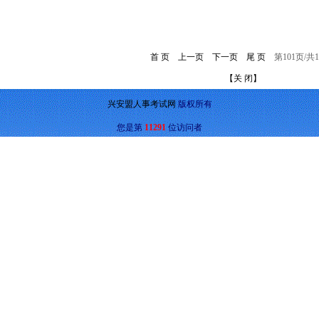
首 页
上一页
下一页
尾 页
第101页/共1
【关 闭】
兴安盟人事考试网
版权所有
您是第
11291
位访问者